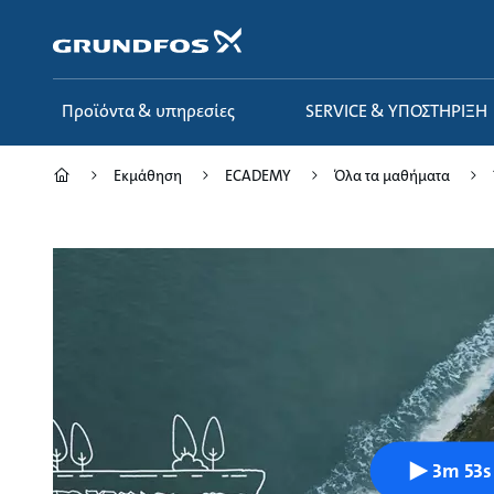
Μετάβαση
στο
κύριο
περιεχόμενο
Προϊόντα & υπηρεσίες
SERVICE & ΥΠΟΣΤΗΡΙΞΗ
Εκμάθηση
ECADEMY
Όλα τα μαθήματα
3m 53s