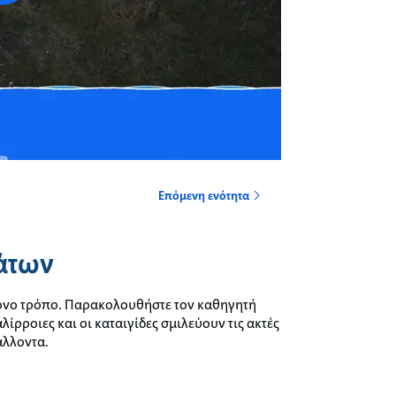
Επόμενη ενότητα
άτων
τονο τρόπο. Παρακολουθήστε τον καθηγητή
λίρροιες και οι καταιγίδες σμιλεύουν τις ακτές
άλλοντα.