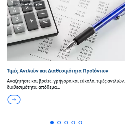
Γραφικό στοιχείο
ρές
Τιμές Αντλιών και Διαθεσιμότητα Προϊόντων
Κ
Π
Αναζητήστε και βρείτε, γρήγορα και εύκολα, τιμές αντλιών,
διαθεσιμότητα, απόθεμα
Τ
τω