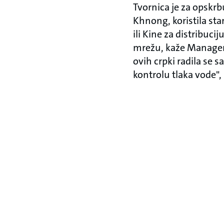
Tvornica je za opskr
Khnong, koristila star
ili Kine za distribuc
mrežu, kaže Manager 
ovih crpki radila se 
kontrolu tlaka vode",