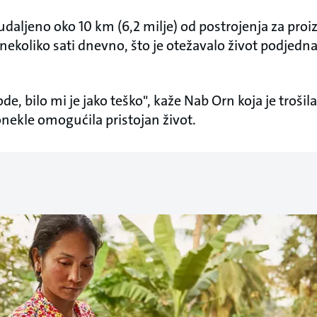
udaljeno oko 10 km (6,2 milje) od postrojenja za pro
 nekoliko sati dnevno, što je otežavalo život podjedn
vode, bilo mi je jako teško", kaže Nab Orn koja je tro
onekle omogućila pristojan život.