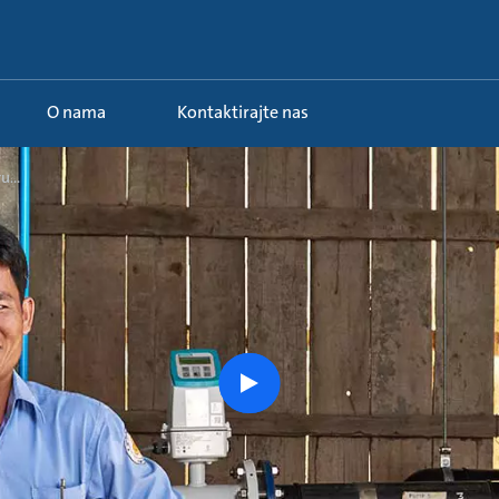
O nama
Kontaktirajte nas
...
Pogledajte
priču