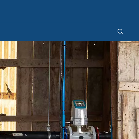
Croatia
-
HR