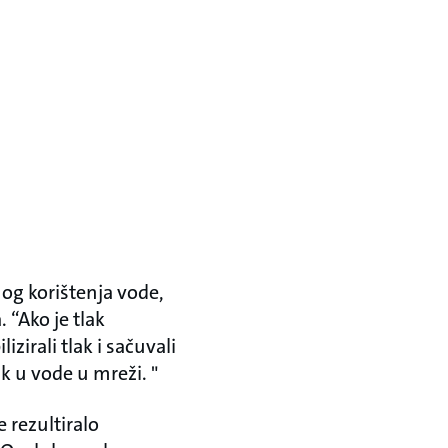
nog korištenja vode,
 “Ako je tlak
izirali tlak i sačuvali
ak u vode u mreži. "
 rezultiralo