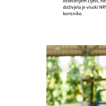
oštećenjem cijevi, n
doživjela je visoki N
korisnike.