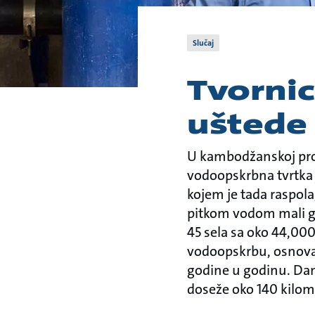
Slučaj
Tvorni
uštede 
U kambodžanskoj prov
vodoopskrbna tvrtka 
kojem je tada raspola
pitkom vodom mali g
45 sela sa oko 44,000 
vodoopskrbu, osnovan
godine u godinu. Da
doseže oko 140 kilome