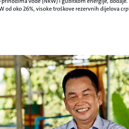
e-prihodima vode (NRW) i gubitkom energije, dodaj
RW od oko 26%, visoke troškove rezervnih dijelova crp