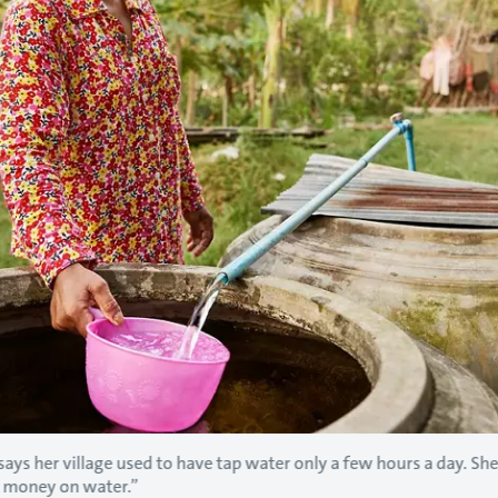
says her village used to have tap water only a few hours a day. She
of money on water.”