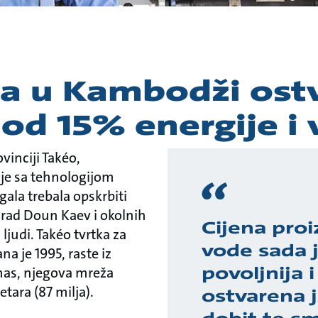
ca u Kambodži ost
od 15% energije i
inciji Takéo,
je sa tehnologijom
gala trebala opskrbiti
rad Doun Kaev i okolnih
Cijena pro
ljudi. Takéo tvrtka za
vode sada 
a je 1995, raste iz
povoljnija i
nas, njegova mreža
tara (87 milja).
ostvarena 