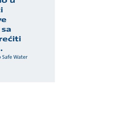
mo u
i
ve
 sa
ećiti
.
o Safe Water