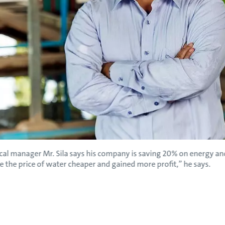
al manager Mr. Sila says his company is saving 20% on energy and 
the price of water cheaper and gained more profit,” he says.