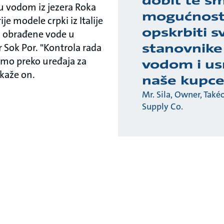
dobit te s
bu vodom iz jezera Roka
mogućnost
ije modele crpki iz Italije
opskrbiti s
iju obrađene vode u
stanovnike
Sok Por. "Kontrola rada
samo preko uređaja za
vodom i usr
 kaže on.
naše kupce
Mr. Sila, Owner, Také
Supply Co.