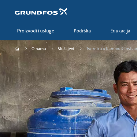
Povratak
na
glavnu
stranicu
Proizvodi i usluge
Podrška
Edukacija
O nama
Slučajevi
Tvornica u Kambodži ostvaru