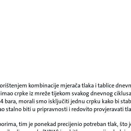
Korištenjem kombinacije mjerača tlaka i tablice dnev
imao crpke iz mreže tijekom svakog dnevnog ciklusa.
4 bara, morali smo isključiti jednu crpku kako bi stabil
 stalno biti u pripravnosti i redovito provjeravati tl
rima, tim je ponekad precijenio potreban tlak, što je