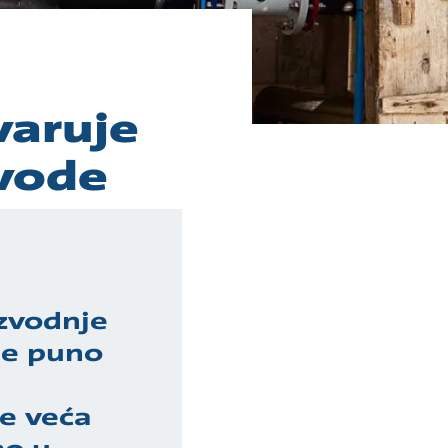
varuje
 vode
izvodnje
je puno
je veća