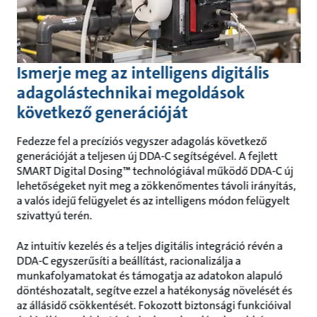
Ismerje meg az intelligens digitális
adagolástechnikai megoldások
következő generációját
Fedezze fel a precíziós vegyszer adagolás következő
generációját a teljesen új DDA-C segítségével. A fejlett
SMART Digital Dosing™ technológiával működő DDA-C új
lehetőségeket nyit meg a zökkenőmentes távoli irányítás,
a valós idejű felügyelet és az intelligens módon felügyelt
szivattyú terén.
Az intuitív kezelés és a teljes digitális integráció révén a
DDA-C egyszerűsíti a beállítást, racionalizálja a
munkafolyamatokat és támogatja az adatokon alapuló
döntéshozatalt, segítve ezzel a hatékonyság növelését és
az állásidő csökkentését. Fokozott biztonsági funkcióival