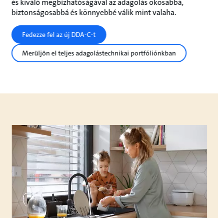
és kiváló megbízhatóságával az adagolás okosabbá,
biztonságosabbá és könnyebbé válik mint valaha.
Fedezze fel az új DDA-C-t
Merüljön el teljes adagolástechnikai portfóliónkban