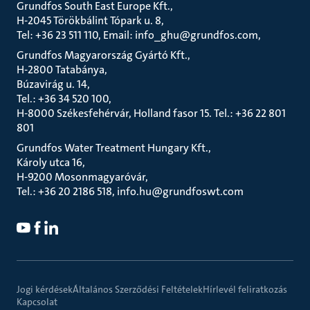
Grundfos South East Europe Kft.
H-2045 Törökbálint Tópark u. 8
Tel: +36 23 511 110, Email: info_ghu@grundfos.com
Grundfos Magyarország Gyártó Kft.
H-2800 Tatabánya
Búzavirág u. 14
Tel.: +36 34 520 100
H-8000 Székesfehérvár, Holland fasor 15. Tel.: +36 22 801
801
Grundfos Water Treatment Hungary Kft.
Károly utca 16
H-9200 Mosonmagyaróvár
Tel.: +36 20 2186 518, info.hu@grundfoswt.com
Jogi kérdések
Általános Szerződési Feltételek
Hírlevél feliratkozás
Kapcsolat