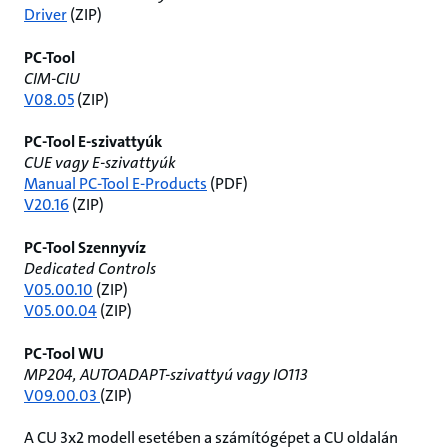
Driver
(ZIP)
PC-Tool
CIM-CIU
V08.05
(ZIP)
PC-Tool E-szivattyúk
CUE vagy E-szivattyúk
Manual PC-Tool E-Products
(PDF)
V20.16
(ZIP)
PC-Tool Szennyvíz
Dedicated Controls
V05.00.10
(ZIP)
V05.00.04
(ZIP)
PC-Tool WU
MP204, AUTOADAPT-szivattyú vagy IO113
V09.00.03
(ZIP)
A CU 3x2 modell esetében a számítógépet a CU oldalán