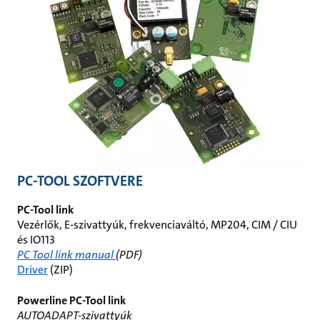
PC-TOOL SZOFTVERE
PC-Tool link
Vezérlők, E-szivattyúk, frekvenciaváltó, MP204, CIM / CIU
és IO113
PC Tool link manual
(PDF)
Driver
(ZIP)
Powerline PC-Tool link
AUTOADAPT-szivattyúk