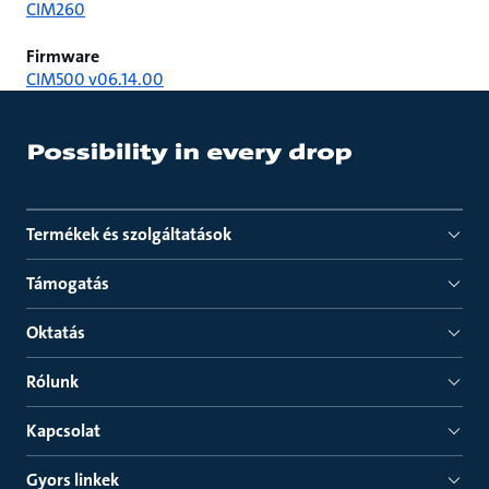
CIM260
Firmware
CIM500 v06.14.00
Termékek és szolgáltatások
Támogatás
Oktatás
Rólunk
Kapcsolat
Gyors linkek