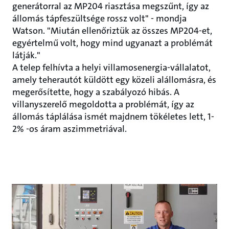
generátorral az MP204 riasztása megszűnt, így az
állomás tápfeszültsége rossz volt" - mondja
Watson. "Miután ellenőriztük az összes MP204-et,
egyértelmű volt, hogy mind ugyanazt a problémát
látják."
A telep felhívta a helyi villamosenergia-vállalatot,
amely teherautót küldött egy közeli alállomásra, és
megerősítette, hogy a szabályozó hibás. A
villanyszerelő megoldotta a problémát, így az
állomás táplálása ismét majdnem tökéletes lett, 1-
2% -os áram aszimmetriával.