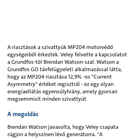
A riasztások a szivattyúk MP204 motorvédő
egységeiből érkeztek. Veley felvette a kapcsolatot
a Grundfos-tól Brendan Watson-szal. Watson a
Grundfos GO távfelügyeleti alkalmazással látta,
hogy az MP204 riasztása 12,9% -os "Current
Asymmetry" értéket regisztrál - ez egy olyan
energiaellátás egyensúlyhiány, amely gyorsan
megsemmisít minden szivattyút
A megoldás
Brendan Watson javasolta, hogy Veley csapata
rúgjon a helyszínen lévő generátorra. "A