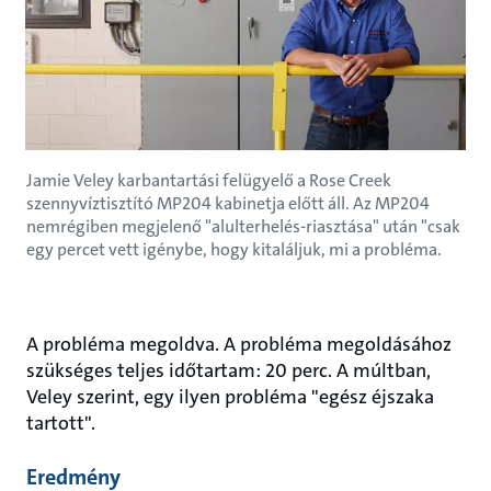
Jamie Veley karbantartási felügyelő a Rose Creek
szennyvíztisztító MP204 kabinetja előtt áll. Az MP204
nemrégiben megjelenő "alulterhelés-riasztása" után "csak
egy percet vett igénybe, hogy kitaláljuk, mi a probléma.
A probléma megoldva. A probléma megoldásához
szükséges teljes időtartam: 20 perc. A múltban,
Veley szerint, egy ilyen probléma "egész éjszaka
tartott".
Eredmény