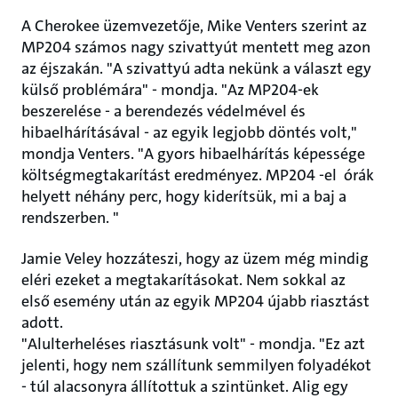
A Cherokee üzemvezetője, Mike Venters szerint az
MP204 számos nagy szivattyút mentett meg azon
az éjszakán. "A szivattyú adta nekünk a választ egy
külső problémára" - mondja. "Az MP204-ek
beszerelése - a berendezés védelmével és
hibaelhárításával - az egyik legjobb döntés volt,"
mondja Venters. "A gyors hibaelhárítás képessége
költségmegtakarítást eredményez. MP204 -el órák
helyett néhány perc, hogy kiderítsük, mi a baj a
rendszerben. "
Jamie Veley hozzáteszi, hogy az üzem még mindig
eléri ezeket a megtakarításokat. Nem sokkal az
első esemény után az egyik MP204 újabb riasztást
adott.
"Alulterheléses riasztásunk volt" - mondja. "Ez azt
jelenti, hogy nem szállítunk semmilyen folyadékot
- túl alacsonyra állítottuk a szintünket. Alig egy