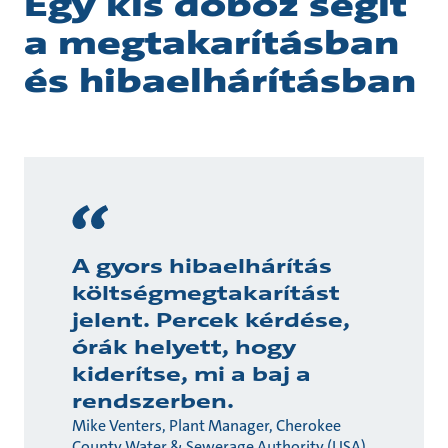
Egy kis doboz segít
a megtakarításban
és hibaelhárításban
A gyors hibaelhárítás
költségmegtakarítást
jelent. Percek kérdése,
órák helyett, hogy
kiderítse, mi a baj a
rendszerben.
Mike Venters, Plant Manager, Cherokee
County Water & Sewerage Authority (USA)