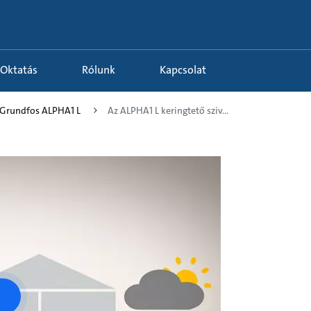
Oktatás
Rólunk
Kapcsolat
- Grundfos ALPHA1 L
Az ALPHA1 L keringtető sziv...