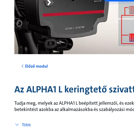
Előző modul
Az ALPHA1 L keringtető szivat
Tudja meg, melyek az ALPHA1 L beépített jellemzői, és eze
betekintést azokba az alkalmazásokba és szabályozási mó
Több