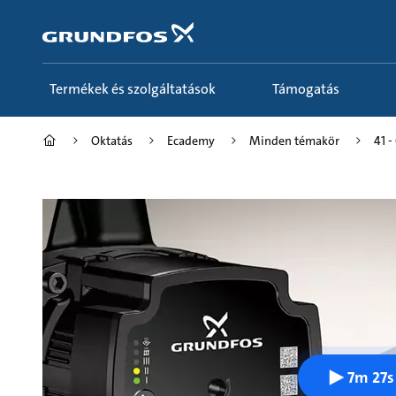
Tartalom
átugrása
Termékek és szolgáltatások
Támogatás
Oktatás
Ecademy
Minden témakör
41 
7m 27s