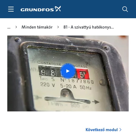
Tartalom
átugrása
Minden témakör
81 - A szivattyú hatékonys...
Play
video
Következő modul