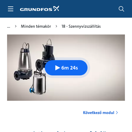
Tartalom
átugrása
Minden témakör
18 - Szennyvízszállítás
6m 24s
Következő modul