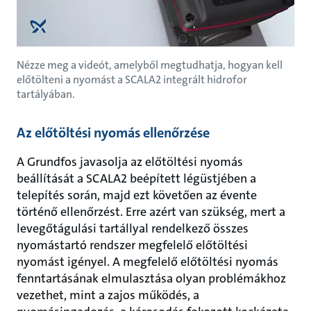
Nézze meg a videót, amelyből megtudhatja, hogyan kell
előtölteni a nyomást a SCALA2 integrált hidrofor
tartályában.
Az előtöltési nyomás ellenőrzése
A Grundfos javasolja az előtöltési nyomás
beállítását a SCALA2 beépített légüstjében a
telepítés során, majd ezt követően az évente
történő ellenőrzést. Erre azért van szükség, mert a
levegőtágulási tartállyal rendelkező összes
nyomástartó rendszer megfelelő előtöltési
nyomást igényel. A megfelelő előtöltési nyomás
fenntartásának elmulasztása olyan problémákhoz
vezethet, mint a zajos működés, a