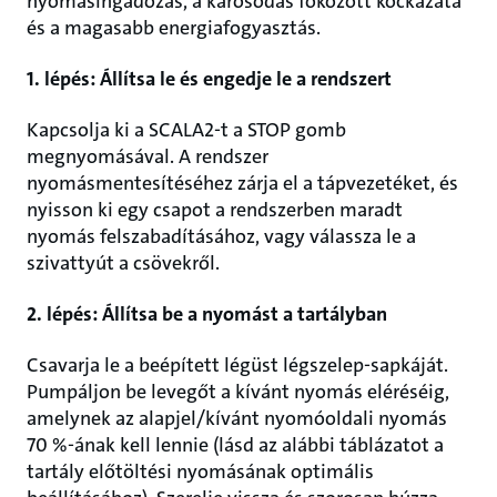
nyomásingadozás, a károsodás fokozott kockázata
és a magasabb energiafogyasztás.
1. lépés: Állítsa le és engedje le a rendszert
Kapcsolja ki a SCALA2-t a STOP gomb
megnyomásával. A rendszer
nyomásmentesítéséhez zárja el a tápvezetéket, és
nyisson ki egy csapot a rendszerben maradt
nyomás felszabadításához, vagy válassza le a
szivattyút a csövekről.
2. lépés: Állítsa be a nyomást a tartályban
Csavarja le a beépített légüst légszelep-sapkáját.
Pumpáljon be levegőt a kívánt nyomás eléréséig,
amelynek az alapjel/kívánt nyomóoldali nyomás
70 %-ának kell lennie (lásd az alábbi táblázatot a
tartály előtöltési nyomásának optimális