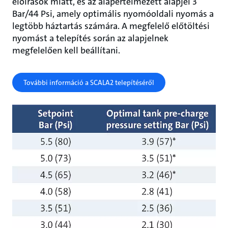
előírások miatt, és az alapértelmezett alapjel 3
Bar/44 Psi, amely optimális nyomóoldali nyomás a
legtöbb háztartás számára. A megfelelő előtöltési
nyomást a telepítés során az alapjelnek
megfelelően kell beállítani.
További információ a SCALA2 telepítéséről