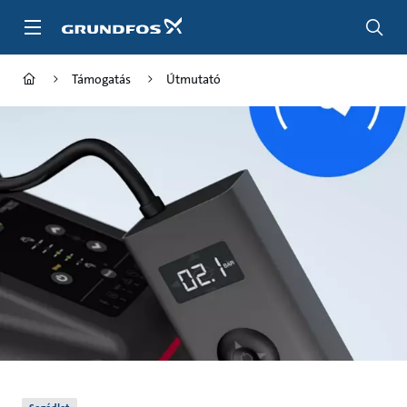
Tartalom
átugrása
Támogatás
Útmutató