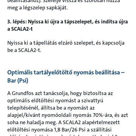
beállításához). Szerelje vissza és szorosan húzza
meg a légszelep sapkáját.
3. lépés: Nyissa ki újra a tápszelepet, és indítsa újra
a SCALA2-t
Nyissa ki a tápellátás elzáró szelepet, és kapcsolja
be a SCALA2-t.
Optimális tartályelőtöltő nyomás beállítása –
Bar (Psi)
A Grundfos azt tanácsolja, hogy biztosítsa az
optimális előtöltési nyomást a szivattyú
telepítésénél, állítsa be a nyomást az
alapjel/kívánt nyomóoldali nyomás 70%-ára, és azt
soha ne haladja meg. A SCALA2 alapértelmezett
előtöltési nyomása 1,8 Bar/26 Psi a szállítási