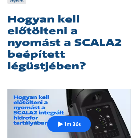
Segédlet
Hogyan kell
előtölteni a
nyomást a SCALA2
beépített
légüstjében?
1m 36s