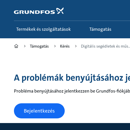
Tartalom
átugrása
Termékek és szolgáltatások
Támogatás
Támogatás
Kérés
Digitális segédletek és műs..
A problémák benyújtásához j
Probléma benyújtásához jelentkezzen be Grundfos-fiókjáb
Bejelentkezés