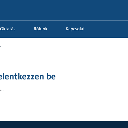
Oktatás
Rólunk
Kapcsolat
.
elentkezzen be
a.