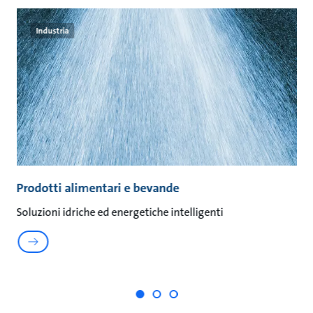
Industria
i
Prodotti alimentari e bevande
F
Soluzioni idriche ed energetiche intelligenti
Sc
de