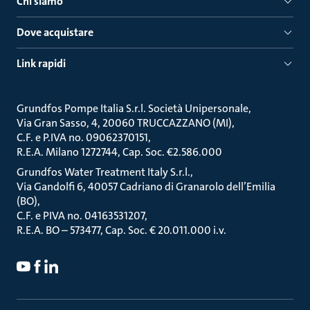
Chi siamo
Dove acquistare
Link rapidi
Grundfos Pompe Italia S.r.l. Società Unipersonale
Via Gran Sasso, 4, 20060 TRUCCAZZANO (MI)
C.F. e P.IVA no. 09062370151
R.E.A. Milano 1272744, Cap. Soc. €2.586.000
Grundfos Water Treatment Italy S.r.l.
Via Gandolfi 6, 40057 Cadriano di Granarolo dell’Emilia
(BO)
C.F. e PIVA no. 04163531207
R.E.A. BO – 573477, Cap. Soc. € 20.011.000 i.v.