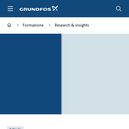
Salta
al
contenuto
principale
Formazione
Research & insights