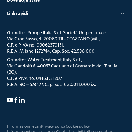
Dove acquistare
Link rapidi
Grundfos Pompe Italia S.r.l. Società Unipersonale
Via Gran Sasso, 4, 20060 TRUCCAZZANO (MI)
C.F. e P.IVA no. 09062370151
R.E.A. Milano 1272744, Cap. Soc. €2.586.000
Grundfos Water Treatment Italy S.r.l.
Via Gandolfi 6, 40057 Cadriano di Granarolo dell’Emilia
(BO)
C.F. e PIVA no. 04163531207
R.E.A. BO – 573477, Cap. Soc. € 20.011.000 i.v.
Informazioni legali
Privacy policy
Cookie policy
Informazioni sulla sicurezza
Contatti
Iscriviti alla newsletter