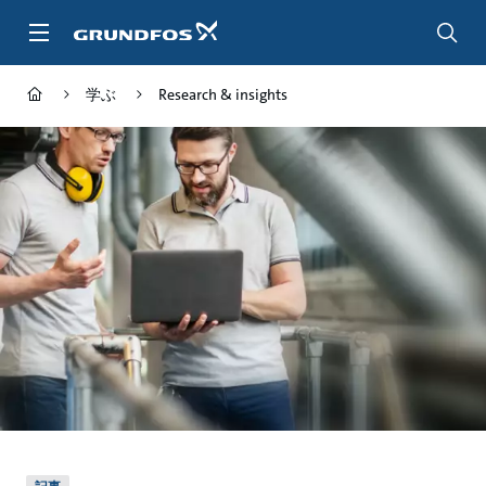
メ
イ
ン
コ
学ぶ
Research & insights
ン
テ
ン
ツ
に
ス
キ
ッ
プ