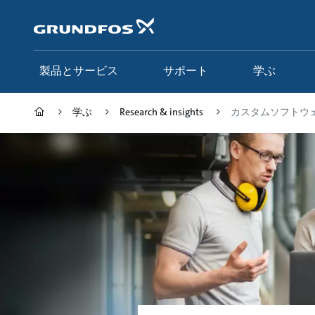
メ
イ
ン
コ
ン
製品とサービス
サポート
学ぶ
テ
ン
ツ
学ぶ
Research & insights
カスタムソフトウ
に
ス
キ
ッ
プ