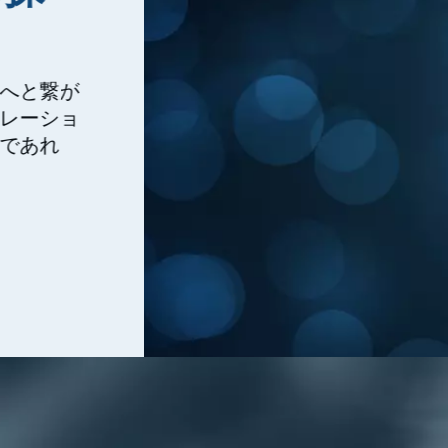
へと繋が
レーショ
であれ