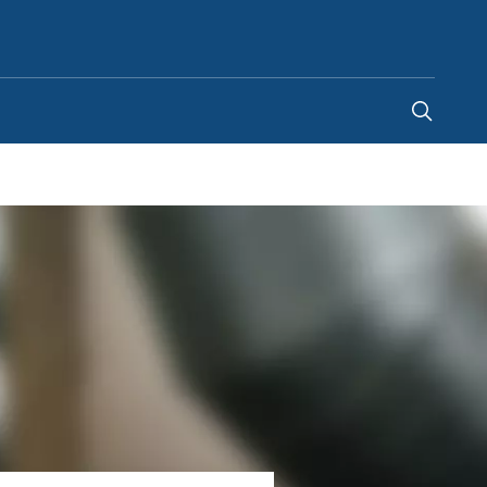
Japan
-
JA