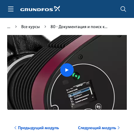
Перейти
к
основному
контенту
Все курсы
80 - Документация и поиск к...
Play
video
Предыдущий модуль
Следующий модуль