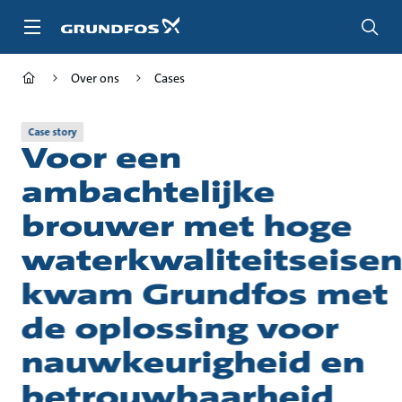
Ga
naar
hoofdinhoud
Over ons
Cases
Case story
Voor een
ambachtelijke
brouwer met hoge
waterkwaliteitseise
kwam Grundfos met
de oplossing voor
nauwkeurigheid en
betrouwbaarheid