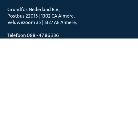
Grundfos Nederland B.V.
Postbus 22015 | 1302 CA Almere
Veluwezoom 35 | 1327 AE Almere
Telefoon 088 - 47 86 336
Grundfos Water Treatment Netherlands B.V
Penningweg 34
4879 AG Etten-Leur
Juridisch en beleid
Privacybeleid
Gebruik van cookies
Veiligheidswaarschuwingen
Contacteer Grundfos
Inschrijven op de nieuwsbrief
Algemene voorwaarden voor verkoop en levering van producten
en diensten
Gebruikersvoorwaarden