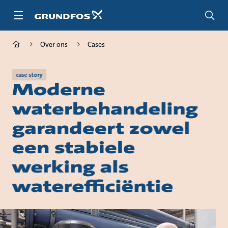
Ga
naar
hoofdinhoud
Over ons
Cases
case story
Moderne
waterbehandeling
garandeert zowel
een stabiele
werking als
waterefficiëntie