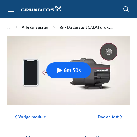
Ga
naar
hoofdinhoud
Alle cursussen
79 - De cursus SCALA1 drukv...
6m 50s
Vorige module
Doe de test