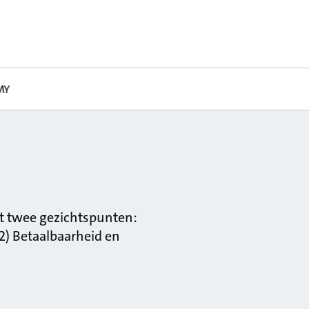
MY
it twee gezichtspunten:
2) Betaalbaarheid en