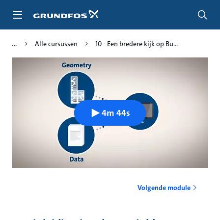
Ga
naar
hoofdinhoud
Alle cursussen
10 - Een bredere kijk op Bu...
4m 44s
Volgende module