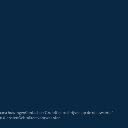
aarschuwingen
Contacteer Grundfos
Inschrijven op de nieuwsbrief
n diensten
Gebruikersvoorwaarden