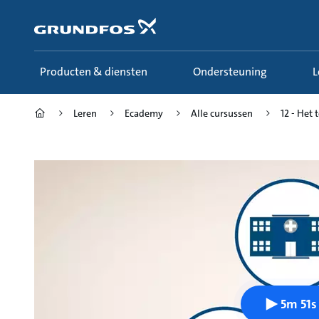
Ga
naar
hoofdinhoud
Producten & diensten
Ondersteuning
Leren
Ecademy
Alle cursussen
12 - Het 
5m 51s