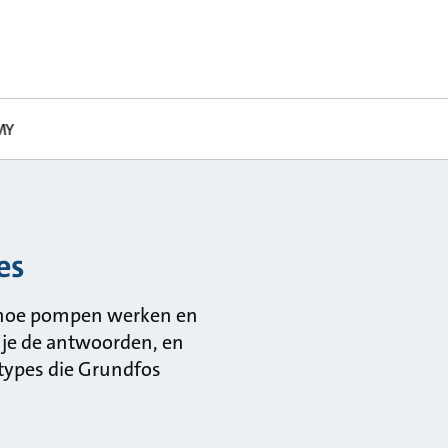
MY
es
er hoe pompen werken en
t je de antwoorden, en
ptypes die Grundfos