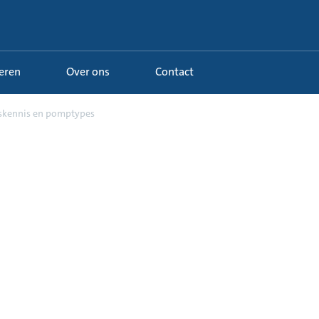
Leren
Over ons
Contact
iskennis en pomptypes