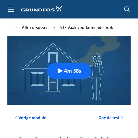
Ga
naar
hoofdinhoud
Alle cursussen
53 - Vaak voorkomende probl...
4m 58s
Vorige module
Doe de test