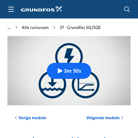
Ga
naar
hoofdinhoud
Alle cursussen
37 - Grundfos SQ/SQE
3m 50s
Vorige module
Volgende module