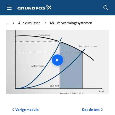
Ga
naar
hoofdinhoud
Alle cursussen
48 - Verwarmingssystemen
Play
video
Vorige module
Doe de test