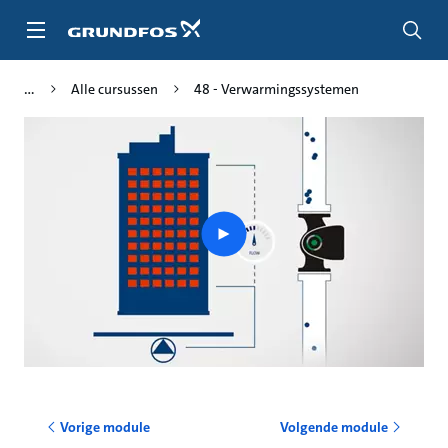
Ga
naar
hoofdinhoud
Alle cursussen
48 - Verwarmingssystemen
Play
video
Vorige module
Volgende module