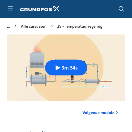
Ga
naar
hoofdinhoud
Alle cursussen
29 - Temperatuurregeling
3m 54s
Volgende module