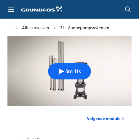
Ga
naar
hoofdinhoud
Alle cursussen
22 - Zonnepompsystemen
5m 11s
Volgende module