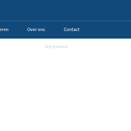
Leren
Over ons
Contact
cht in pomp- en sy...
Test je kennis