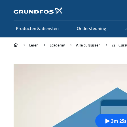
Ga
naar
hoofdinhoud
Producten & diensten
Ondersteuning
Leren
Ecademy
Alle cursussen
72 - Cur
3m 25s