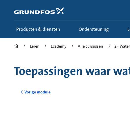
Ga
naar
hoofdinhoud
Producten & diensten
Ondersteuning
Leren
Ecademy
Alle cursussen
2 - Wate
Toepassingen waar wate
Vorige module