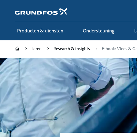
Ga
naar
hoofdinhoud
Producten & diensten
Ondersteuning
Leren
Research & insights
E-book: Vlees & Gev