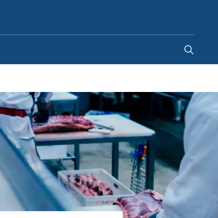
Netherlands
-
NL