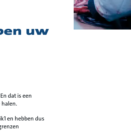
pen uw
n dat is een
 halen.
uik1 en hebben dus
 grenzen