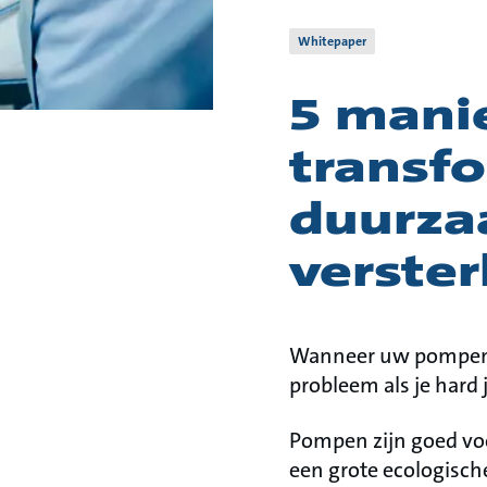
Whitepaper
5 mani
transf
duurza
verste
Wanneer uw pompen s
probleem als je hard
Pompen zijn goed voo
een grote ecologisch