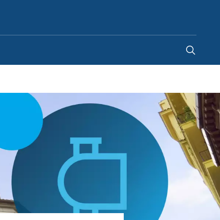
Netherlands
-
NL