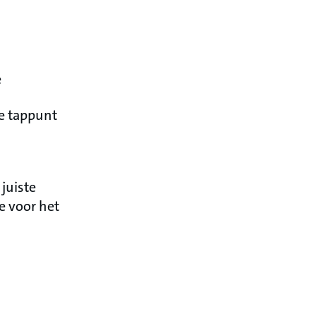
e
te tappunt
juiste
e voor het