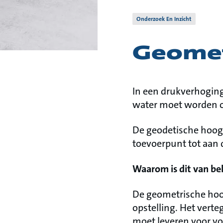
Onderzoek En Inzicht
Geomet
In een drukverhogin
water moet worden o
De geodetische hoogt
toevoerpunt tot aan 
Waarom is dit van be
De geometrische hoo
opstelling. Het vert
moet leveren voor vo