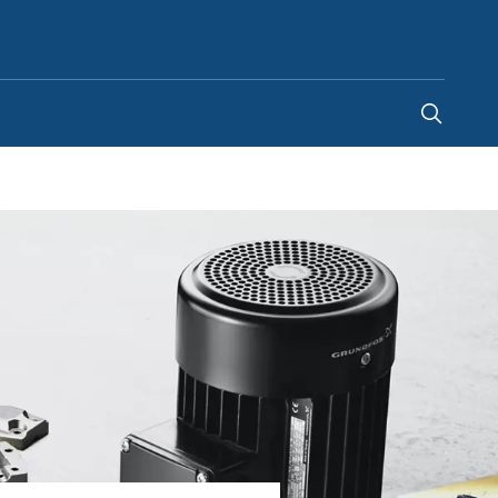
Netherlands
-
NL