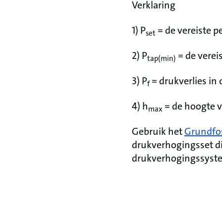
Verklaring
1) P
= de vereiste p
set
2) P
= de verei
tap(min)
3) P
= drukverlies in 
f
4) h
= de hoogte v
max
Gebruik het
Grundfo
drukverhogingsset d
drukverhogingssyst