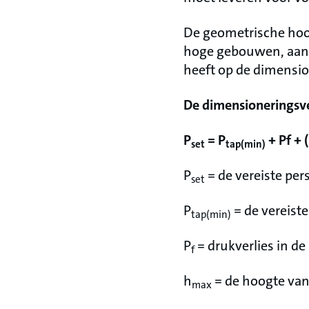
De geometrische hoo
hoge gebouwen, aang
heeft op de dimensio
De dimensioneringsve
P
= P
+ Pf + 
set
tap(min)
P
= de vereiste per
set
P
= de vereist
tap(min)
P
= drukverlies in de
f
h
= de hoogte van
max