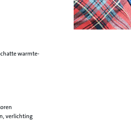
schatte warmte-
toren
, verlichting