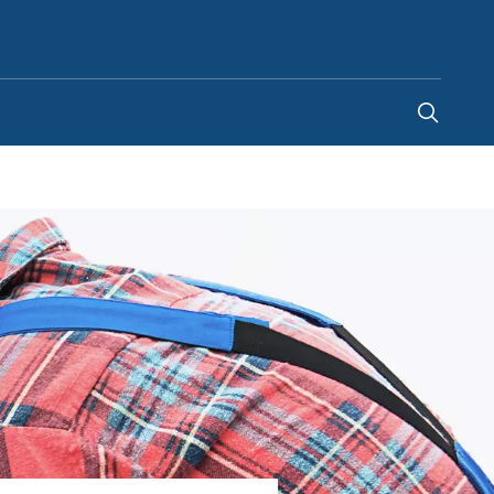
Netherlands
-
NL