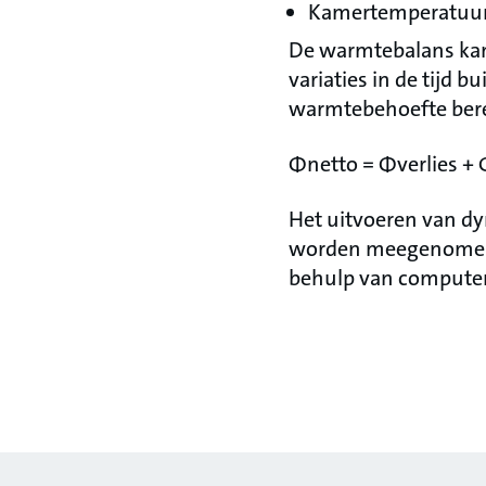
Kamertemperatuu
De warmtebalans ka
variaties in de tijd 
warmtebehoefte bere
Φnetto = Φverlies + 
Het uitvoeren van dy
worden meegenomen, 
behulp van computer