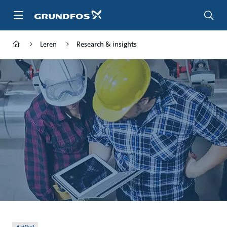
Ga
naar
hoofdinhoud
Leren
Research & insights