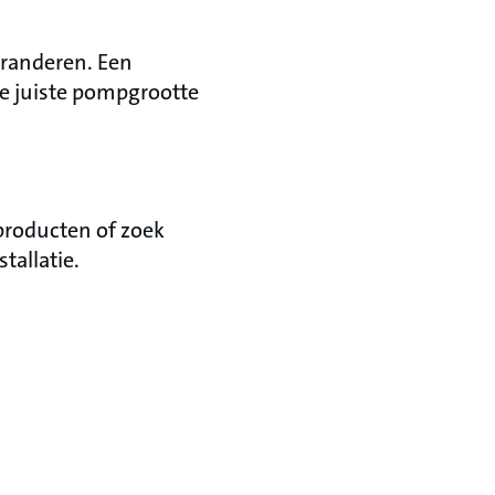
aranderen. Een
de juiste pompgrootte
producten of zoek
tallatie.