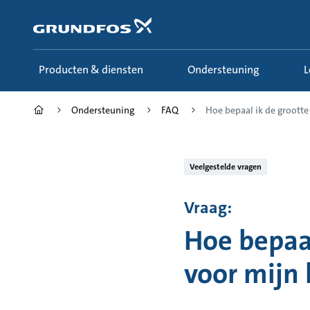
Ga
naar
hoofdinhoud
Producten & diensten
Ondersteuning
Ondersteuning
FAQ
Hoe bepaal ik de grootte 
Veelgestelde vragen
Vraag:
Hoe bepaa
voor mijn 