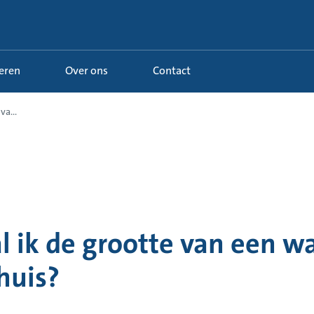
Leren
Over ons
Contact
va...
l ik de grootte van een 
huis?