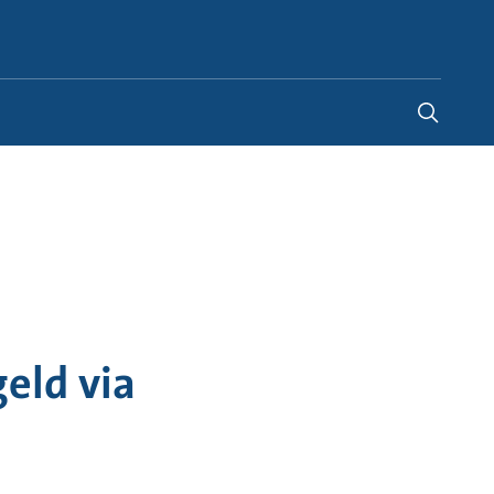
Netherlands
-
NL
eld via