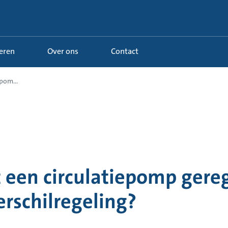
Leren
Over ons
Contact
pom...
 een circulatiepomp gereg
rschilregeling?