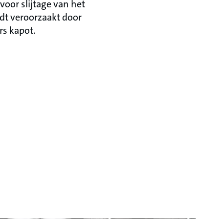
oor slijtage van het
rdt veroorzaakt door
s kapot.