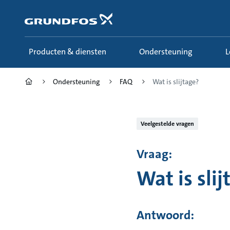
Ga
naar
hoofdinhoud
Producten & diensten
Ondersteuning
Ondersteuning
FAQ
Wat is slijtage?
Veelgestelde vragen
Vraag:
Wat is sli
Antwoord: