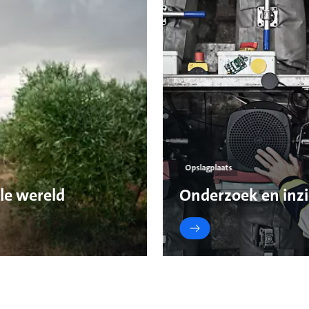
Opslagplaats
le wereld
Onderzoek en inz