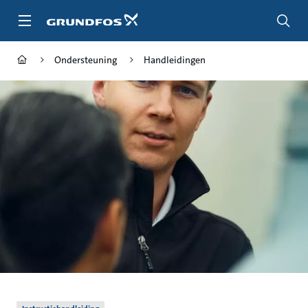
Ga
naar
hoofdinhoud
Ondersteuning
Handleidingen