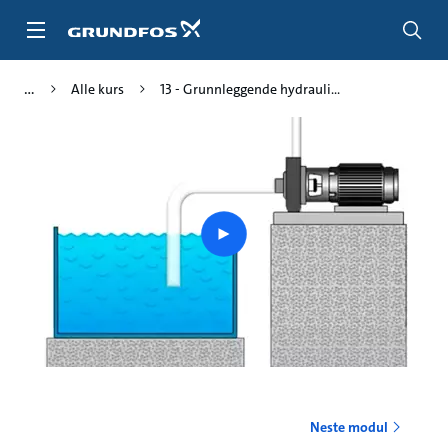
Gå
til
hovedinnhold
Alle kurs
13 - Grunnleggende hydrauli...
Play
video
Neste modul