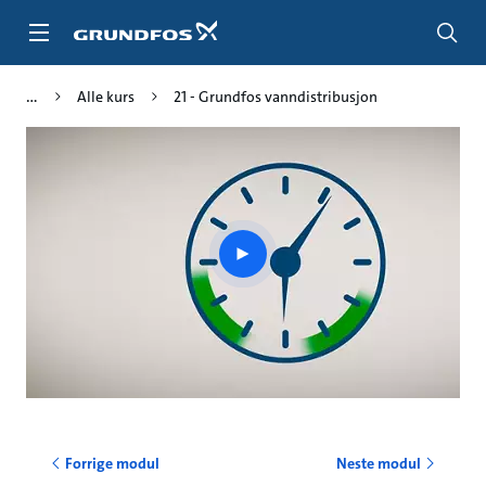
Gå
til
hovedinnhold
Alle kurs
21 - Grundfos vanndistribusjon
Play
video
Forrige modul
Neste modul