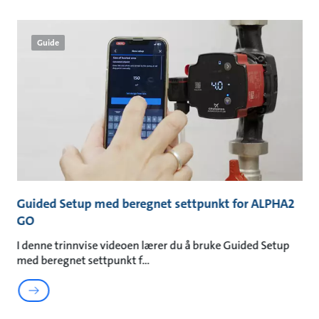
Guide
Guided Setup med beregnet settpunkt for ALPHA2
G
GO
G
I denne trinnvise videoen lærer du å bruke Guided Setup
I 
med beregnet settpunkt f
A