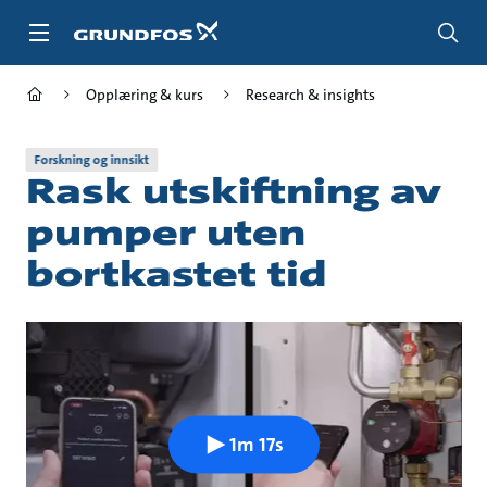
Gå
til
hovedinnhold
Opplæring & kurs
Research & insights
Forskning og innsikt
Rask utskiftning av
pumper uten
bortkastet tid
1m 17s