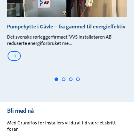
Pumpebytte i Gävle – fra gammel til energieffektiv
E
A
Det svenske rørleggerfirmaet 'VVS Installatøren AB'
reduserte energiforbruket me
Se
br
Bli med nå
Med Grundfos for Installers vil du alltid være et skritt
foran