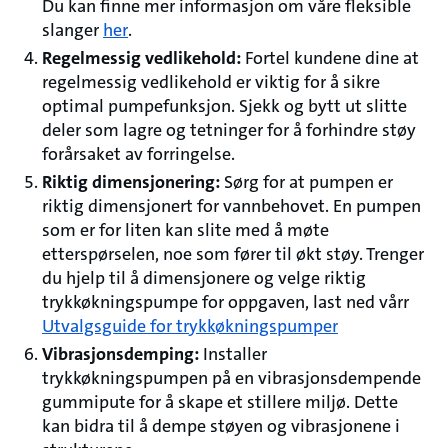
Du kan finne mer informasjon om våre fleksible
slanger
her
.
Regelmessig vedlikehold:
Fortel kundene dine at
regelmessig vedlikehold er viktig for å sikre
optimal pumpefunksjon. Sjekk og bytt ut slitte
deler som lagre og tetninger for å forhindre støy
forårsaket av forringelse.
Riktig dimensjonering:
Sørg for at pumpen er
riktig dimensjonert for vannbehovet. En pumpen
som er for liten kan slite med å møte
etterspørselen, noe som fører til økt støy. Trenger
du hjelp til å dimensjonere og velge riktig
trykkøkningspumpe for oppgaven, last ned vårr
Utvalgsguide for trykkøkningspumper
Vibrasjonsdemping:
Installer
trykkøkningspumpen på en vibrasjonsdempende
gummipute for å skape et stillere miljø. Dette
kan bidra til å dempe støyen og vibrasjonene i