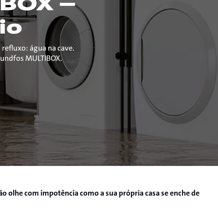
IBOX –
io
 refluxo: água na cave.
rundfos MULTIBOX.
 não olhe com impotência como a sua própria casa se enche de