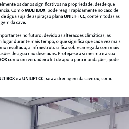
lmente os danos significativos na propriedade: desde que
ência. Com o
MULTIBOX
, pode reagir rapidamente no caso de
a de água suja de aspiração plana
UNILIFT CC
, contém todas as
agem da cave.
portantes no futuro: devido às alterações climáticas, as
m lugar durante mais tempo, o que significa que cada vez mais
Como resultado, a infraestrutura fica sobrecarregada com mais
sões de água não desejadas. Proteja-se a si mesmo e à sua
BOX
como um verdadeiro kit de apoio para inundações, pode
LTIBOX
e a
UNILIFT CC
para a drenagem da cave ou, como