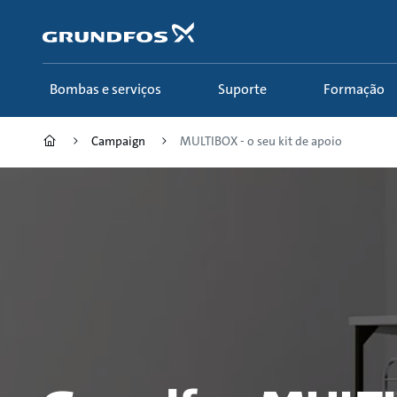
Passar
para
conteúdo
principal
Bombas e serviços
Suporte
Formação
Campaign
MULTIBOX - o seu kit de apoio