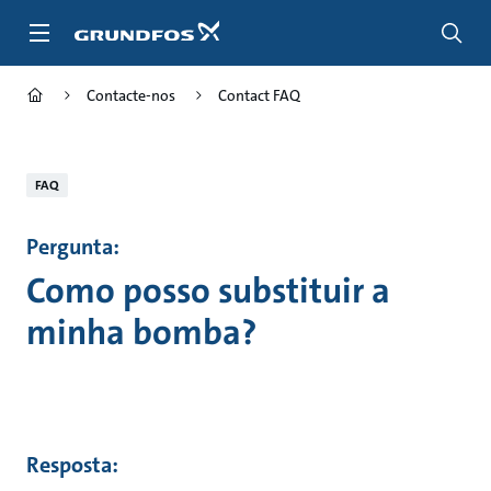
Passar
para
conteúdo
principal
Contacte-nos
Contact FAQ
FAQ
Pergunta:
Como posso substituir a
minha bomba?
Resposta: