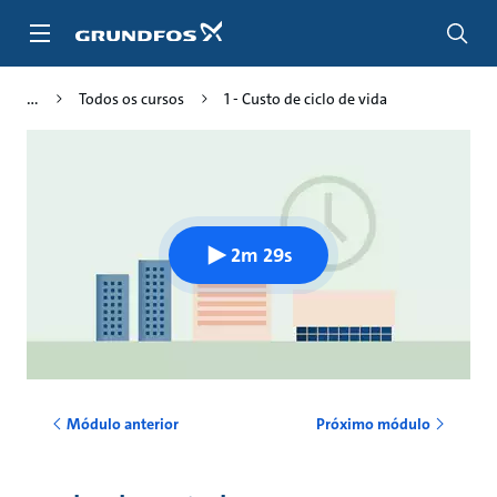
Passar
para
conteúdo
principal
Todos os cursos
1 - Custo de ciclo de vida
2m 29s
Módulo anterior
Próximo módulo