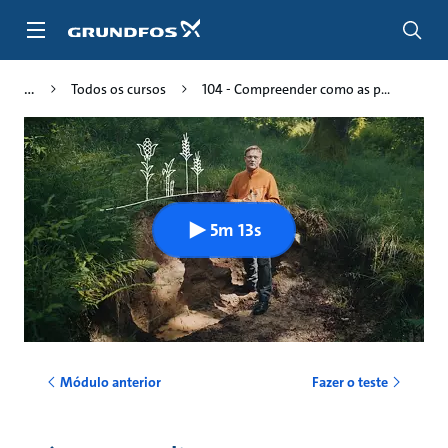
Passar
para
conteúdo
principal
Todos os cursos
104 - Compreender como as p...
5m 13s
Módulo anterior
Fazer o teste